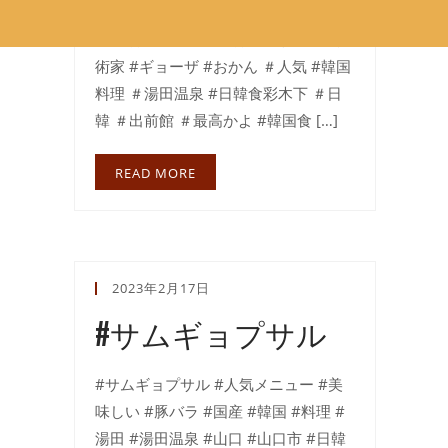
当店1番人気
オーナーのオカンの秘
伝の餃子 #オモニの餃子 #4人前 #芸
術家 #ギョーザ #おかん ＃人気 #韓国
料理 ＃湯田温泉 #日韓食彩木下 ＃日
韓 ＃出前館 ＃最高かよ #韓国食 […]
READ MORE
2023年2月17日
#サムギョプサル
#サムギョプサル #人気メニュー #美
味しい #豚バラ #国産 #韓国 #料理 #
湯田 #湯田温泉 #山口 #山口市 #日韓